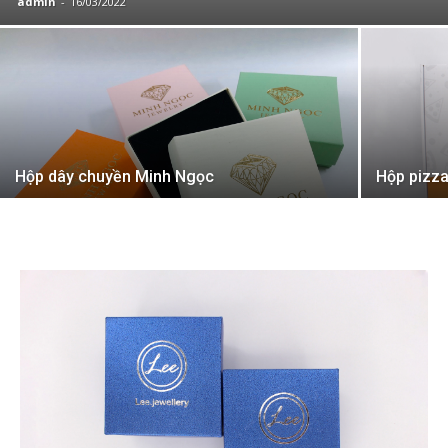
admin
-
16/03/2022
Hộp dây chuyền Minh Ngọc
Hộp pizz