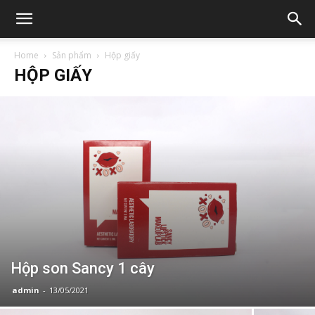
Home
Sản phẩm
Hộp giấy
HỘP GIẤY
Hộp son Sancy 1 cây
admin
-
13/05/2021