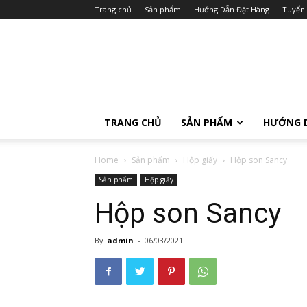
Trang chủ
Sản phẩm
Hướng Dẫn Đặt Hàng
Tuyển
TRANG CHỦ
SẢN PHẨM
HƯỚNG 
Home
Sản phẩm
Hộp giấy
Hộp son Sancy
Sản phẩm
Hộp giấy
Hộp son Sancy
By
admin
-
06/03/2021