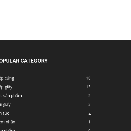
OPULAR CATEGORY
ộp cứng
18
p giấy
13
et sản phẩm
5
i giấy
3
n tức
2
em nhãn
1
ản phẩm
0