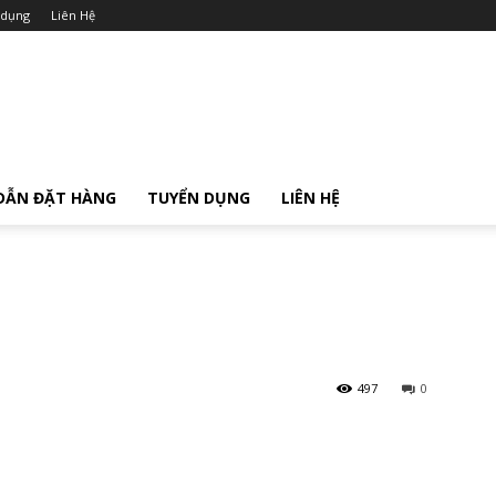
 dụng
Liên Hệ
DẪN ĐẶT HÀNG
TUYỂN DỤNG
LIÊN HỆ
497
0