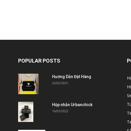
POPULAR POSTS
P
Hướng Dẫn Đặt Hàng
H
25/02/2021
Hộ
S
Tú
Hộp nhẫn Urbanchick
16/03/2022
Ti
T
S